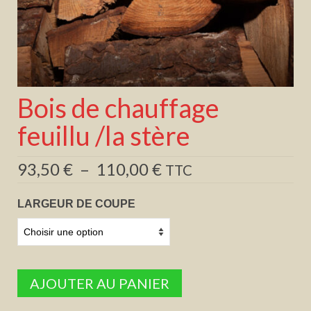
Bois de chauffage
feuillu /la stère
Plage
93,50
€
–
110,00
€
TTC
de
prix :
LARGEUR DE COUPE
93,50 €
à
110,00 €
AJOUTER AU PANIER